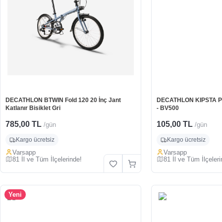
DECATHLON BTWIN Fold 120 20 İnç Jant
DECATHLON KIPSTA Plaj
Katlanır Bisiklet Gri
- BV500
785,00 TL
105,00 TL
/gün
/gün
Kargo ücretsiz
Kargo ücretsiz
Varsapp
Varsapp
81 İl ve Tüm İlçelerinde!
81 İl ve Tüm İlçeleri
Yeni