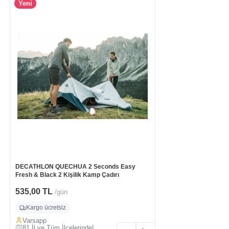
Yeni
DECATHLON QUECHUA 2 Seconds Easy
Fresh & Black 2 Kişilik Kamp Çadırı
535,00 TL
/gün
Kargo ücretsiz
Varsapp
81 İl ve Tüm İlçelerinde!