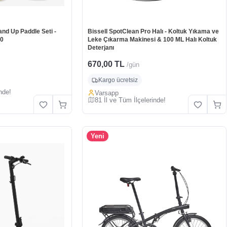
d Up Paddle Seti -
Bissell SpotClean Pro Halı - Koltuk Yıkama ve
00
Leke Çıkarma Makinesi & 100 ML Halı Koltuk
Deterjanı
670,00 TL
/gün
Kargo ücretsiz
nde!
Varsapp
81 İl ve Tüm İlçelerinde!
Yeni