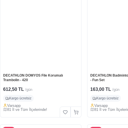
DECATHLON DOMYOS File Korumalı
DECATHLON Badminton F
Trambolin - 420
- Fun Set
612,50 TL
163,00 TL
/gün
/gün
Kargo ücretsiz
Kargo ücretsiz
Varsapp
Varsapp
81 İl ve Tüm İlçelerinde!
81 İl ve Tüm İlçeleri