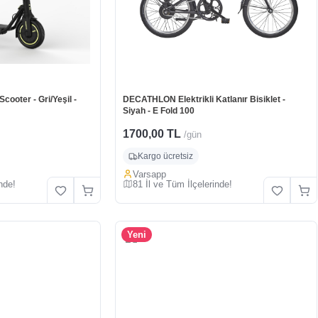
ooter - Gri/Yeşil -
DECATHLON Elektrikli Katlanır Bisiklet -
Siyah - E Fold 100
1700,00 TL
/gün
Kargo ücretsiz
Varsapp
nde!
81 İl ve Tüm İlçelerinde!
Yeni