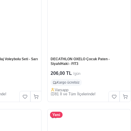
 Voleybolu Seti - Sarı
DECATHLON OXELO Çocuk Paten -
Siyah/Haki - FIT3
206,00 TL
/gün
Kargo ücretsiz
Varsapp
nde!
81 İl ve Tüm İlçelerinde!
Yeni