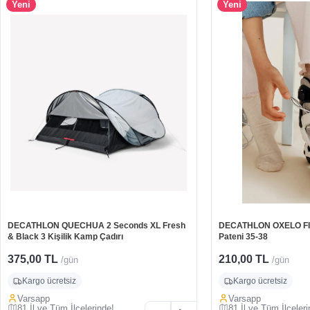
Yeni
Yeni
DECATHLON QUECHUA 2 Seconds XL Fresh
DECATHLON OXELO FIT
& Black 3 Kişilik Kamp Çadırı
Pateni 35-38
375,00 TL
210,00 TL
/gün
/gün
Kargo ücretsiz
Kargo ücretsiz
Varsapp
Varsapp
81 İl ve Tüm İlçelerinde!
81 İl ve Tüm İlçeleri