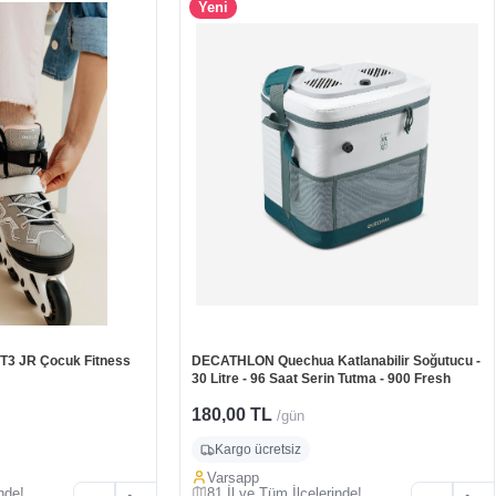
Yeni
3 JR Çocuk Fitness
DECATHLON Quechua Katlanabilir Soğutucu -
30 Litre - 96 Saat Serin Tutma - 900 Fresh
180,00 TL
/gün
Kargo ücretsiz
Varsapp
nde!
81 İl ve Tüm İlçelerinde!