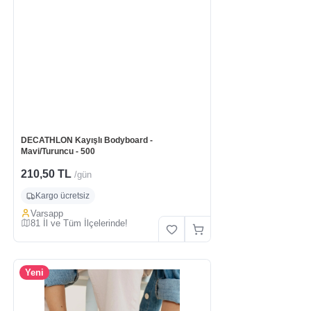
DECATHLON Kayışlı Bodyboard -
Mavi/Turuncu - 500
210,50 TL
/gün
Kargo ücretsiz
Varsapp
81 İl ve Tüm İlçelerinde!
Yeni