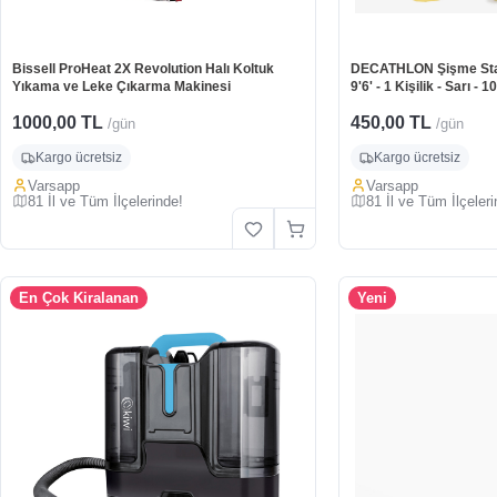
Bissell ProHeat 2X Revolution Halı Koltuk
DECATHLON Şişme Stan
Yıkama ve Leke Çıkarma Makinesi
9'6' - 1 Kişilik - Sarı - 1
1000,00 TL
450,00 TL
/gün
/gün
Kargo ücretsiz
Kargo ücretsiz
Varsapp
Varsapp
81 İl ve Tüm İlçelerinde!
81 İl ve Tüm İlçeleri
En Çok Kiralanan
Yeni