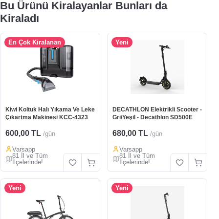
Bu Ürünü Kiralayanlar Bunları da
Kiraladı
En Çok Kiralanan
Yeni
Kiwi Koltuk Halı Yıkama Ve Leke
DECATHLON Elektrikli Scooter -
Çıkartma Makinesi KCC-4323
Gri/Yeşil - Decathlon SD500E
600,00 TL
680,00 TL
/gün
/gün
Varsapp
Varsapp
81 İl ve Tüm
81 İl ve Tüm
İlçelerinde!
İlçelerinde!
Yeni
Yeni