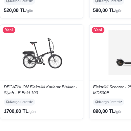
Kargo ücretsiz
Kargo ücretsiz
520,00 TL
580,00 TL
/gün
/gün
Yeni
Yeni
DECATHLON Elektrikli Katlanır Bisiklet -
Elektrikli Scooter -
Siyah - E Fold 100
MD500E
Kargo ücretsiz
Kargo ücretsiz
1700,00 TL
890,00 TL
/gün
/gün