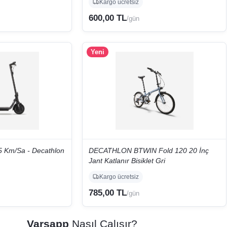
Kargo ücretsiz
600,00 TL
/gün
Yeni
 25 Km/Sa - Decathlon
DECATHLON BTWIN Fold 120 20 İnç
Jant Katlanır Bisiklet Gri
Kargo ücretsiz
785,00 TL
/gün
Varsapp
Nasıl Çalışır?