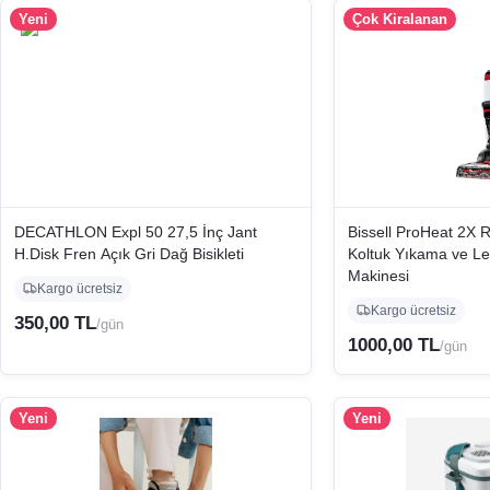
Yeni
Çok Kiralanan
DECATHLON Expl 50 27,5 İnç Jant
Bissell ProHeat 2X R
H.Disk Fren Açık Gri Dağ Bisikleti
Koltuk Yıkama ve L
Makinesi
Kargo ücretsiz
Kargo ücretsiz
350,00 TL
/gün
1000,00 TL
/gün
Yeni
Yeni