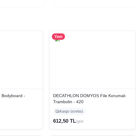
Yeni
 Bodyboard -
DECATHLON DOMYOS File Korumalı
Trambolin - 420
Kargo ücretsiz
612,50 TL
/gün