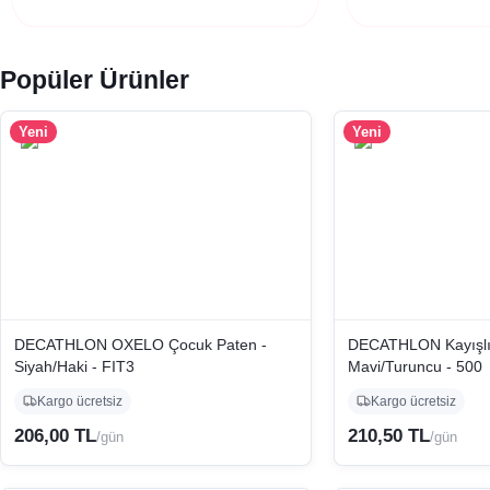
Popüler Ürünler
Yeni
Yeni
DECATHLON OXELO Çocuk Paten -
DECATHLON Kayışlı
Siyah/Haki - FIT3
Mavi/Turuncu - 500
Kargo ücretsiz
Kargo ücretsiz
206,00 TL
210,50 TL
/gün
/gün