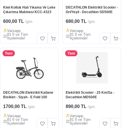
Kiwi Koltuk Halı Yıkama Ve Leke
DECATHLON Elektrikli Scooter -
Çıkartma Makinesi KCC-4323
Gri/Yeşil - Decathlon SD500E
600,00 TL
680,00 TL
/gün
/gün
Varsapp
Varsapp
81 İl ve Tüm
81 İl ve Tüm
İlçelerinde!
İlçelerinde!
Yeni
Yeni
DECATHLON Elektrikli Katlanır
Elektrikli Scooter - 25 Km/Sa -
Bisiklet - Siyah - E Fold 100
Decathlon MD500E
1700,00 TL
890,00 TL
/gün
/gün
Varsapp
Varsapp
81 İl ve Tüm
81 İl ve Tüm
İlçelerinde!
İlçelerinde!