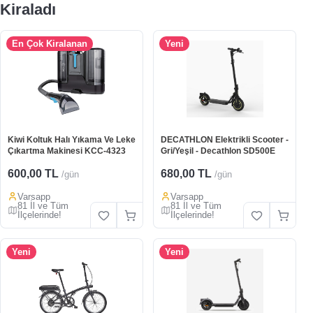
Kiraladı
En Çok Kiralanan
Yeni
Kiwi Koltuk Halı Yıkama Ve Leke
DECATHLON Elektrikli Scooter -
Çıkartma Makinesi KCC-4323
Gri/Yeşil - Decathlon SD500E
600,00 TL
680,00 TL
/gün
/gün
Varsapp
Varsapp
81 İl ve Tüm
81 İl ve Tüm
İlçelerinde!
İlçelerinde!
Yeni
Yeni