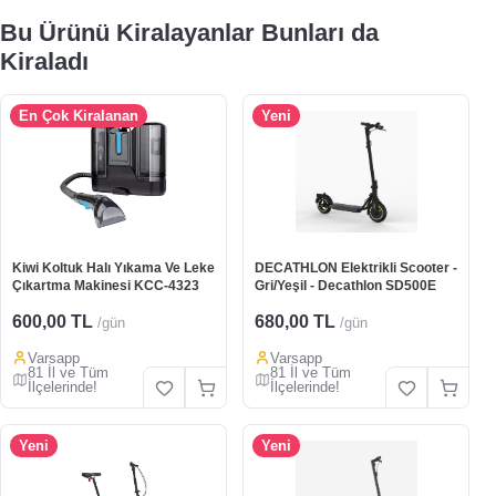
Bu Ürünü Kiralayanlar Bunları da
Kiraladı
En Çok Kiralanan
Yeni
Kiwi Koltuk Halı Yıkama Ve Leke
DECATHLON Elektrikli Scooter -
Çıkartma Makinesi KCC-4323
Gri/Yeşil - Decathlon SD500E
600,00 TL
680,00 TL
/gün
/gün
Varsapp
Varsapp
81 İl ve Tüm
81 İl ve Tüm
İlçelerinde!
İlçelerinde!
Yeni
Yeni