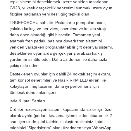
tepki sistemini desteklemek üzere yeniden tasarlanan
G923, yüksek gerçekçilik benzetimi sunmak üzere oyun
fizigine bağlanan yeni nesil güç tepkisi olan
TRUEFORCE a sahiptir. Pistonların pompalamasını,
çakılda kalkışı ve her vites, savrulma ve keskin virajı
daha önce olmadığı gibi hissedin. Tamamen yeni
aşamalı fren pedalı, basınca duyarlı fren sistemini
yeniden yaratırken programlanabilir çift debriyaj sistemi,
desteklenen oyunlarda gerçek yarış arabası kalkış
yardımını simüle eder. Daha az duman ile daha tazla
çekiş elde edin.
Desteklenen oyunlar için dahili 24 noktalı seçim ekranı,
tam konsol denetimleri ve klasik RPM LED ekranı ile
kolaylaştırılmış tasarım, daha iyi performans için
tümleşik denetimleri içerir.
lade & İptal Şartları
Ürünler rezervasyon sistemi kapsamında sizler için özel
olarak ayrıldığından, kiralama işleminizden itibaren ilk 2
saat içerisinde iptal talebinizi oluşturabilirsiniz. Iptal
talebinizi "Siparişlerim" alanı üzerinden veya WhatsApp