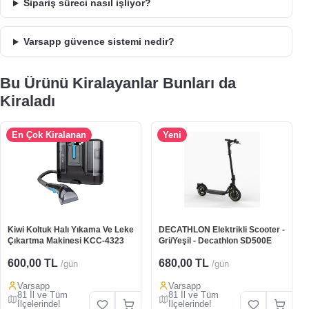
Sipariş süreci nasıl işliyor?
Varsapp güvence sistemi nedir?
Bu Ürünü Kiralayanlar Bunları da
Kiraladı
En Çok Kiralanan
Yeni
Kiwi Koltuk Halı Yıkama Ve Leke
DECATHLON Elektrikli Scooter -
Çıkartma Makinesi KCC-4323
Gri/Yeşil - Decathlon SD500E
600,00 TL
680,00 TL
/gün
/gün
Varsapp
Varsapp
81 İl ve Tüm
81 İl ve Tüm
İlçelerinde!
İlçelerinde!