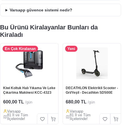
Varsapp güvence sistemi nedir?
Bu Ürünü Kiralayanlar Bunları da
Kiraladı
En Çok Kiralanan
Yeni
Kiwi Koltuk Halı Yıkama Ve Leke
DECATHLON Elektrikli Scooter -
Çıkartma Makinesi KCC-4323
Gri/Yeşil - Decathlon SD500E
600,00 TL
680,00 TL
/gün
/gün
Varsapp
Varsapp
81 İl ve Tüm
81 İl ve Tüm
İlçelerinde!
İlçelerinde!