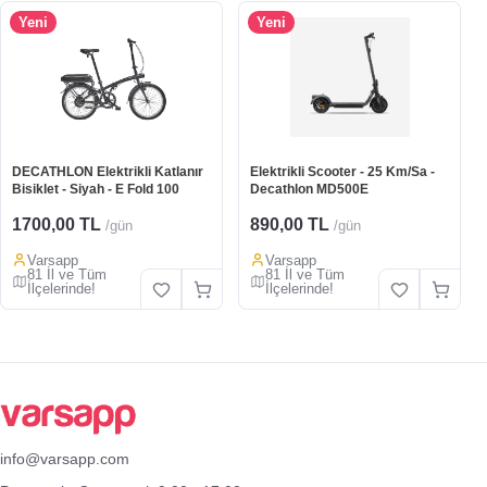
Yeni
Yeni
DECATHLON Elektrikli Katlanır
Elektrikli Scooter - 25 Km/Sa -
Bisiklet - Siyah - E Fold 100
Decathlon MD500E
1700,00 TL
890,00 TL
/gün
/gün
Varsapp
Varsapp
81 İl ve Tüm
81 İl ve Tüm
İlçelerinde!
İlçelerinde!
info@varsapp.com