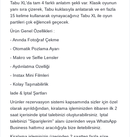
Tabu XL'da tam 4 farklı anlatım şekli var. Klasik oyunun
yanı sıra çizerek, Tabu kuklasıyla anlatarak ve en fazla
15 kelime kullanarak oynayacağınız Tabu XL ile oyun
partileri çok eğlenceli geçecek.
Ürün Genel Özellikleri :
- Anında Fotoğraf Çekme
- Otomatik Pozlama Ayarı
- Makro ve Selfie Lensler
- Aydınlatma Ozelliği
- Instax Mini Filmleri
- Kolay Taşınabilirlik
lade & Iptal Şartları
Urünler rezervasyon sistemi kapsamında sizler için özel
olarak ayrıldığından, kiralama işleminizden itibaren ilk 2
saat içerisinde iptal talebinizi oluşturabilirsiniz. Iptal
talebinizi "Siparişlerim" alanı üzerinden veya WhatsApp
Business hattımız aracılığıyla bize iletebilirsiniz.
Kiralama işleminizin üzerinden 2 saatten fazla süre