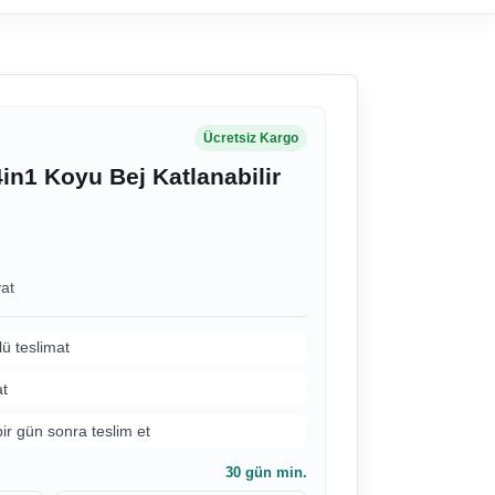
Ücretsiz Kargo
in1 Koyu Bej Katlanabilir
at
lü teslimat
at
bir gün sonra teslim et
30
gün min.