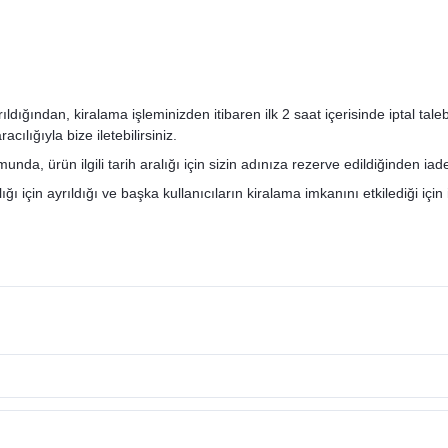
ğından, kiralama işleminizden itibaren ilk 2 saat içerisinde iptal talebini
ılığıyla bize iletebilirsiniz.
nda, ürün ilgili tarih aralığı için sizin adınıza rezerve edildiğinden ia
ı için ayrıldığı ve başka kullanıcıların kiralama imkanını etkilediği için 