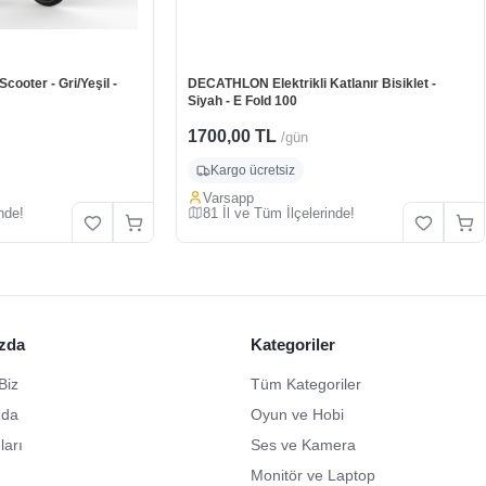
ooter - Gri/Yeşil -
DECATHLON Elektrikli Katlanır Bisiklet -
Siyah - E Fold 100
1700,00 TL
/gün
Kargo ücretsiz
Varsapp
nde!
81 İl ve Tüm İlçelerinde!
zda
Kategoriler
Biz
Tüm Kategoriler
zda
Oyun ve Hobi
ları
Ses ve Kamera
Monitör ve Laptop