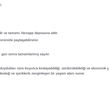
ü.
ilir ve tamamı Varsapp deposuna aittir.
renizle paylaşabilirsiniz.
bir gün sonra tamamlanmış sayılır.
duydukları süre boyunca kiralayabildiği, sürdürülebilirliği ve ekonomik
teği ve içeriklerle zenginleşen bir yaşam alanı sunar.