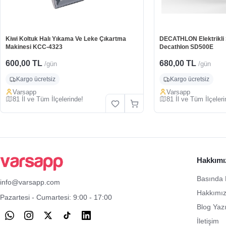
Kiwi Koltuk Halı Yıkama Ve Leke Çıkartma
DECATHLON Elektrikli Sc
Makinesi KCC-4323
Decathlon SD500E
600,00 TL
680,00 TL
/gün
/gün
Kargo ücretsiz
Kargo ücretsiz
Varsapp
Varsapp
81 İl ve Tüm İlçelerinde!
81 İl ve Tüm İlçeleri
Hakkımı
Basında 
info@varsapp.com
Hakkımı
Pazartesi - Cumartesi: 9:00 - 17:00
Blog Yazı
İletişim