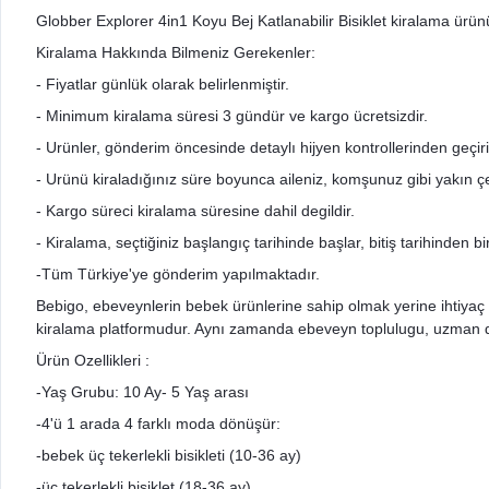
Globber Explorer 4in1 Koyu Bej Katlanabilir Bisiklet kiralama ürün
Kiralama Hakkında Bilmeniz Gerekenler:
- Fiyatlar günlük olarak belirlenmiştir.
- Minimum kiralama süresi 3 gündür ve kargo ücretsizdir.
- Urünler, gönderim öncesinde detaylı hijyen kontrollerinden geçir
- Urünü kiraladığınız süre boyunca aileniz, komşunuz gibi yakın çev
- Kargo süreci kiralama süresine dahil degildir.
- Kiralama, seçtiğiniz başlangıç tarihinde başlar, bitiş tarihinden 
-Tüm Türkiye'ye gönderim yapılmaktadır.
Bebigo, ebeveynlerin bebek ürünlerine sahip olmak yerine ihtiyaç 
kiralama platformudur. Aynı zamanda ebeveyn toplulugu, uzman des
Ürün Ozellikleri :
-Yaş Grubu: 10 Ay- 5 Yaş arası
-4'ü 1 arada 4 farklı moda dönüşür:
-bebek üç tekerlekli bisikleti (10-36 ay)
-üç tekerlekli bisiklet (18-36 ay)