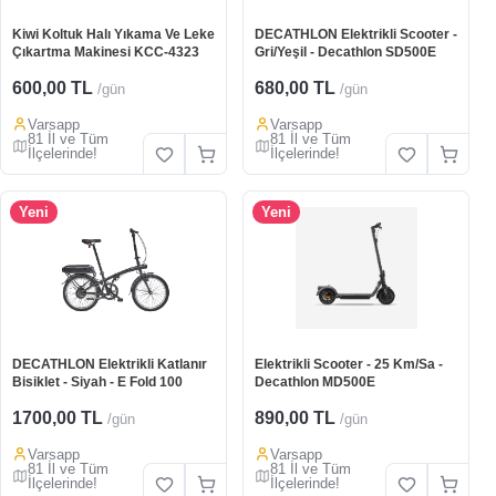
Kiwi Koltuk Halı Yıkama Ve Leke
DECATHLON Elektrikli Scooter -
Çıkartma Makinesi KCC-4323
Gri/Yeşil - Decathlon SD500E
600,00 TL
680,00 TL
/gün
/gün
Varsapp
Varsapp
81 İl ve Tüm
81 İl ve Tüm
İlçelerinde!
İlçelerinde!
Yeni
Yeni
DECATHLON Elektrikli Katlanır
Elektrikli Scooter - 25 Km/Sa -
Bisiklet - Siyah - E Fold 100
Decathlon MD500E
1700,00 TL
890,00 TL
/gün
/gün
Varsapp
Varsapp
81 İl ve Tüm
81 İl ve Tüm
İlçelerinde!
İlçelerinde!