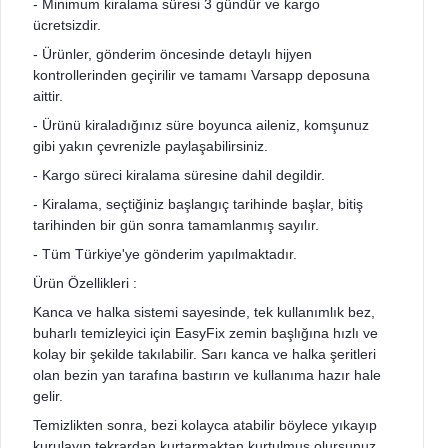
- Minimum kiralama süresi 3 gündür ve kargo
ücretsizdir.
- Ürünler, gönderim öncesinde detaylı hijyen
kontrollerinden geçirilir ve tamamı Varsapp deposuna
aittir.
- Ürünü kiraladığınız süre boyunca aileniz, komşunuz
gibi yakın çevrenizle paylaşabilirsiniz.
- Kargo süreci kiralama süresine dahil degildir.
- Kiralama, seçtiğiniz başlangıç tarihinde başlar, bitiş
tarihinden bir gün sonra tamamlanmış sayılır.
- Tüm Türkiye'ye gönderim yapılmaktadır.
Ürün Özellikleri :
Kanca ve halka sistemi sayesinde, tek kullanımlık bez,
buharlı temizleyici için EasyFix zemin başlığına hızlı ve
kolay bir şekilde takılabilir. Sarı kanca ve halka şeritleri
olan bezin yan tarafına bastırın ve kullanıma hazır hale
gelir.
Temizlikten sonra, bezi kolayca atabilir böylece yıkayıp
kurulayıp tekrardan kurtarmaktan kurtulmuş olursunuz.