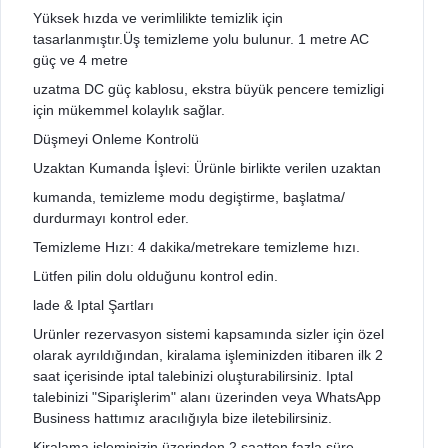
Yüksek hızda ve verimlilikte temizlik için
tasarlanmıştır.Üş temizleme yolu bulunur. 1 metre AC
güç ve 4 metre
uzatma DC güç kablosu, ekstra büyük pencere temizligi
için mükemmel kolaylık sağlar.
Düşmeyi Onleme Kontrolü
Uzaktan Kumanda İşlevi: Ürünle birlikte verilen uzaktan
kumanda, temizleme modu degiştirme, başlatma/
durdurmayı kontrol eder.
Temizleme Hızı: 4 dakika/metrekare temizleme hızı.
Lütfen pilin dolu olduğunu kontrol edin.
lade & Iptal Şartları
Urünler rezervasyon sistemi kapsamında sizler için özel
olarak ayrıldığından, kiralama işleminizden itibaren ilk 2
saat içerisinde iptal talebinizi oluşturabilirsiniz. Iptal
talebinizi "Siparişlerim" alanı üzerinden veya WhatsApp
Business hattımız aracılığıyla bize iletebilirsiniz.
Kiralama işleminizin üzerinden 2 saatten fazla süre