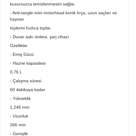
kusursuzca temizlenmesini sağlar.
- Anti-tangle mini motorhead konik fırça, uzun saçları ve
hayvan
tüylerini hızlıca toplar.
- Duvar askı ünitesi, şarj cihazı
Ozellikler
- Emiş Gücü
- Hazne kapasitesi
0,76 L
- Çalışma süresi
60 dakikaya kadar
- Yükseklik
1,246 mm
- Uzunluk
266 mm
- Genişlik