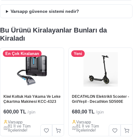
Varsapp güvence sistemi nedir?
Bu Ürünü Kiralayanlar Bunları da
Kiraladı
En Çok Kiralanan
Yeni
Kiwi Koltuk Halı Yıkama Ve Leke
DECATHLON Elektrikli Scooter -
Çıkartma Makinesi KCC-4323
Gri/Yeşil - Decathlon SD500E
600,00 TL
680,00 TL
/gün
/gün
Varsapp
Varsapp
81 İl ve Tüm
81 İl ve Tüm
İlçelerinde!
İlçelerinde!