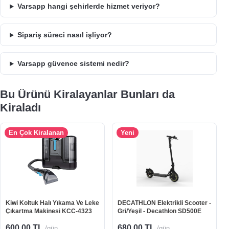
Varsapp hangi şehirlerde hizmet veriyor?
Sipariş süreci nasıl işliyor?
Varsapp güvence sistemi nedir?
Bu Ürünü Kiralayanlar Bunları da
Kiraladı
En Çok Kiralanan
Yeni
Kiwi Koltuk Halı Yıkama Ve Leke
DECATHLON Elektrikli Scooter -
Çıkartma Makinesi KCC-4323
Gri/Yeşil - Decathlon SD500E
600,00 TL
680,00 TL
/gün
/gün