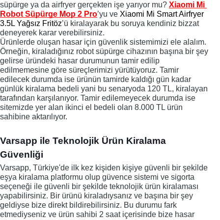
süpürge ya da airfryer gerçekten işe yarıyor mu? 
Xiaomi Mi 
Robot Süpürge Mop 2 Pro
’yu ve 
Xiaomi Mi Smart Airfryer 
3.5L Yağsız Fritöz
’ü kiralayarak bu soruya kendiniz bizzat 
deneyerek karar verebilirsiniz. 
Ürünlerde oluşan hasar için güvenlik sistemimizi ele alalım. 
Örneğin, kiraladığınız robot süpürge cihazının başına bir şey 
gelirse üründeki hasar durumunun tamir edilip 
edilmemesine göre süreçlerimizi yürütüyoruz. Tamir 
edilecek durumda ise ürünün tamirde kaldığı gün kadar 
günlük kiralama bedeli yani bu senaryoda 120 TL, kiralayan 
tarafından karşılanıyor. Tamir edilemeyecek durumda ise 
sitemizde yer alan ikinci el bedeli olan 8.000 TL ürün 
sahibine aktarılıyor.
Varsapp ile Teknolojik Ürün Kiralama 
Güvenliği
Varsapp, Türkiye'de ilk kez kişiden kişiye güvenli bir şekilde 
eşya kiralama platformu olup güvence sistemi ve sigorta 
seçeneği ile güvenli bir şekilde teknolojik ürün kiralaması 
yapabilirsiniz. 
Bir ürünü kiraladıysanız ve başına bir şey 
geldiyse bize direkt bildirebilirsiniz. Bu durumu fark 
etmediyseniz ve ürün sahibi 2 saat içerisinde bize hasar 