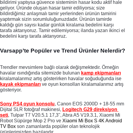
bildirimi yaptıysa güvence sisteminin hasar kodu aktif hale 
geliyor. Üründe oluşan hasar tamir ediliyorsa; size 
bildirdiğimiz anlaşmalı tamir yerlerinden ürünün tamirini 
yaptırmak sizin sorumluluğunuzdadır. Ürünün tamirde 
kaldığı gün sayısı kadar günlük kiralama bedelini karşı 
tarafa aktarıyoruz. Tamir edilemiyorsa; ilanda yazan ikinci el 
bedelini karşı tarafa aktarıyoruz.
Varsapp’te Popüler ve Trend Ürünler Nelerdir?
Trendler mevsimlere bağlı olarak değişmektedir. Örneğin 
havalar ısındığında sitemizde bulunan 
kamp ekipmanları
kiralamalarımız artış gösterirken havalar soğuduğunda ise 
kayak ekipmanları
 ve oyun konsolları kiralamalarımız artış 
gösteriyor. 
Sony PS4 oyun konsolu
, Canon EOS 2000D + 18-55 mm 
Dijital SLR fotoğraf makinesi, 
Logitech G29 direksiyon 
seti
, Tulpar T7 V20.5.1 17,3'', Abra A5 V19.3.1, Xiaomi Mi 
Robot Süpürge Mop 2 Pro ve 
Xiaomi Mi Box S 4K Android 
TV Box
 son zamanlarda popüler olan teknolojik 
ürünlerimizden bazılarıdır. 