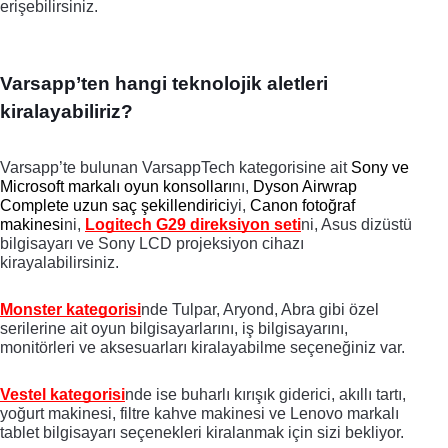
erişebilirsiniz. 
Varsapp’ten hangi teknolojik aletleri 
kiralayabiliriz?
Varsapp’te bulunan VarsappTech kategorisine ait 
Sony ve 
Microsoft markalı oyun konsolları
nı
, 
Dyson Airwrap 
Complete uzun saç şekillendirici
yi, 
Canon fotoğraf 
makinesi
ni, 
Logitech G29 direksiyon seti
ni, Asus dizüstü 
bilgisayarı ve Sony LCD projeksiyon cihazı 
kirayalabilirsiniz. 
Monster kategorisi
nde Tulpar, Aryond, Abra gibi özel 
serilerine ait oyun bilgisayarlarını, iş bilgisayarını, 
monitörleri ve aksesuarları kiralayabilme seçeneğiniz var. 
Vestel kategorisi
nde ise buharlı kırışık giderici, akıllı tartı, 
yoğurt makinesi, filtre kahve makinesi ve Lenovo markalı 
tablet bilgisayarı seçenekleri kiralanmak için sizi bekliyor. 