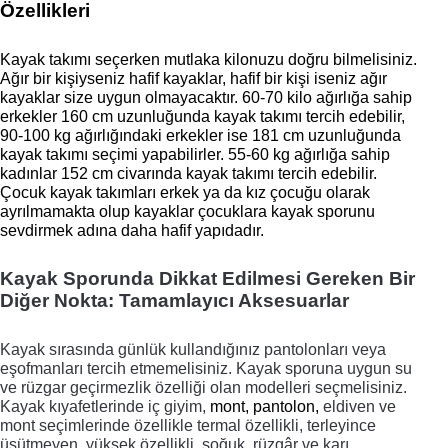
Özellikleri
Kayak takımı seçerken mutlaka kilonuzu doğru bilmelisiniz. 
Ağır bir kişiyseniz hafif kayaklar, hafif bir kişi iseniz ağır 
kayaklar size uygun olmayacaktır. 60-70 kilo ağırlığa sahip 
erkekler 160 cm uzunluğunda kayak takımı tercih edebilir, 
90-100 kg ağırlığındaki erkekler ise 181 cm uzunluğunda 
kayak takımı seçimi yapabilirler. 55-60 kg ağırlığa sahip 
kadınlar 152 cm civarında kayak takımı tercih edebilir. 
Çocuk kayak takımları erkek ya da kız çocuğu olarak 
ayrılmamakta olup kayaklar çocuklara kayak sporunu 
sevdirmek adına daha hafif yapıdadır. 
Kayak Sporunda Dikkat Edilmesi Gereken Bir 
Diğer Nokta: Tamamlayıcı Aksesuarlar
Kayak sırasında günlük kullandığınız pantolonları veya 
eşofmanları tercih etmemelisiniz. Kayak sporuna uygun su 
ve rüzgar geçirmezlik özelliği olan modelleri seçmelisiniz. 
Kayak kıyafetlerinde iç giyim, 
mont
, pantolon,
eldiven ve 
mont seçimlerinde özellikle termal özellikli, terleyince 
üşütmeyen, yüksek özellikli, soğuk, rüzgâr ve karı 