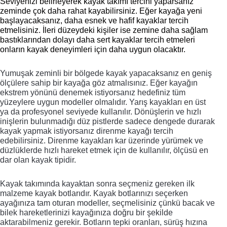
Seviyenizi belirleyerek 
kayak takımı
tercihi yaparsanız 
zeminde çok daha rahat kayabilirsiniz. Eğer kayağa yeni 
başlayacaksanız, daha esnek ve hafif kayaklar tercih 
etmelisiniz. İleri düzeydeki kişiler ise zemine daha sağlam 
bastıklarından dolayı daha sert kayaklar tercih etmeleri 
onların kayak deneyimleri için daha uygun olacaktır. 
Yumuşak zeminli bir bölgede kayak yapacaksanız en geniş 
ölçülere sahip bir kayağa göz atmalısınız. Eğer kayağın 
ekstrem yönünü denemek istiyorsanız hedefiniz tüm 
yüzeylere uygun modeller olmalıdır. Yarış kayakları en üst 
ya da profesyonel seviyede kullanılır. Dönüşlerin ve hızlı 
inişlerin bulunmadığı düz pistlerde sadece dengede durarak 
kayak yapmak istiyorsanız direnme kayağı tercih 
edebilirsiniz. Direnme kayakları kar üzerinde yürümek ve 
düzlüklerde hızlı hareket etmek için de kullanılır, ölçüsü en 
dar olan kayak tipidir.
Kayak takımında kayaktan sonra seçmeniz gereken ilk 
malzeme kayak botlarıdır. Kayak botlarınızı seçerken 
ayağınıza tam oturan modeller, seçmelisiniz çünkü bacak ve 
bilek hareketlerinizi kayağınıza doğru bir şekilde 
aktarabilmeniz gerekir. Botların tepki oranları, sürüş hızına 