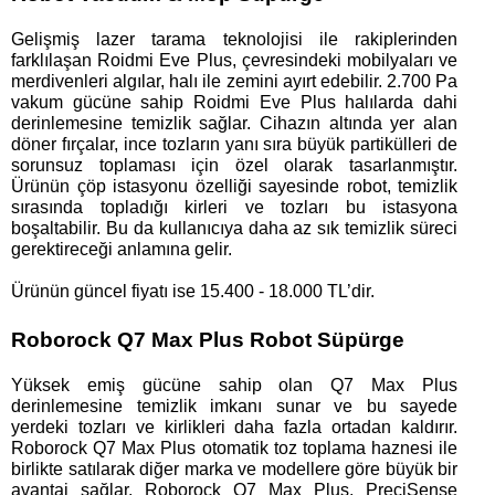
Gelişmiş lazer tarama teknolojisi ile rakiplerinden 
farklılaşan Roidmi Eve Plus, çevresindeki mobilyaları ve 
merdivenleri algılar, halı ile zemini ayırt edebilir. 2.700 Pa 
vakum gücüne sahip Roidmi Eve Plus halılarda dahi 
derinlemesine temizlik sağlar. Cihazın altında yer alan 
döner fırçalar, ince tozların yanı sıra büyük partikülleri de 
sorunsuz toplaması için özel olarak tasarlanmıştır. 
Ürünün çöp istasyonu özelliği sayesinde robot, temizlik 
sırasında topladığı kirleri ve tozları bu istasyona 
boşaltabilir. Bu da kullanıcıya daha az sık temizlik süreci 
gerektireceği anlamına gelir.
Ürünün güncel fiyatı ise 15.400 - 18.000 TL’dir. 
Roborock Q7 Max Plus Robot Süpürge
Yüksek emiş gücüne sahip olan Q7 Max Plus 
derinlemesine temizlik imkanı sunar ve bu sayede 
yerdeki tozları ve kirlikleri daha fazla ortadan kaldırır. 
Roborock Q7 Max Plus otomatik toz toplama haznesi ile 
birlikte satılarak diğer marka ve modellere göre büyük bir 
avantaj sağlar. Roborock Q7 Max Plus, PreciSense 