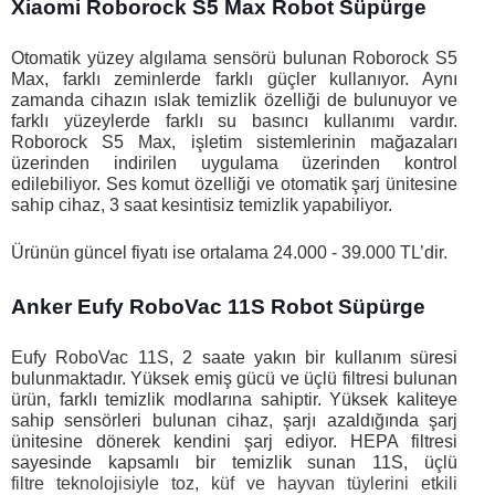
Xiaomi Roborock S5 Max Robot Süpürge
Otomatik yüzey algılama sensörü bulunan Roborock S5 
Max, farklı zeminlerde farklı güçler kullanıyor. Aynı 
zamanda cihazın ıslak temizlik özelliği de bulunuyor ve 
farklı yüzeylerde farklı su basıncı kullanımı vardır. 
Roborock S5 Max, işletim sistemlerinin mağazaları 
üzerinden indirilen uygulama üzerinden kontrol 
edilebiliyor. Ses komut özelliği ve otomatik şarj ünitesine 
sahip cihaz, 3 saat kesintisiz temizlik yapabiliyor. 
Ürünün güncel fiyatı ise ortalama 24.000 - 39.000 TL’dir. 
Anker Eufy RoboVac 11S Robot Süpürge
Eufy RoboVac 11S, 2 saate yakın bir kullanım süresi 
bulunmaktadır. Yüksek emiş gücü ve üçlü filtresi bulunan 
ürün, farklı temizlik modlarına sahiptir. Yüksek kaliteye 
sahip sensörleri bulunan cihaz, şarjı azaldığında şarj 
ünitesine dönerek kendini şarj ediyor. HEPA filtresi 
sayesinde kapsamlı bir temizlik sunan 11S, üçlü 
filtre teknolojisiyle toz, küf ve hayvan tüylerini etkili 