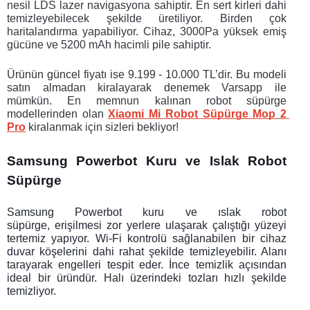
nesil LDS lazer navigasyona sahiptir. En sert kirleri dahi 
temizleyebilecek şekilde üretiliyor. Birden çok 
haritalandırma yapabiliyor. Cihaz, 3000Pa yüksek emiş 
gücüne ve 5200 mAh hacimli pile sahiptir. 
Ürünün güncel fiyatı ise 9.199 - 10.000 TL’dir. Bu modeli 
satın almadan kiralayarak denemek 
Varsapp ile 
mümkün. En memnun kalınan robot süpürge 
modellerinden olan 
Xiaomi Mi Robot Süpürge Mop 2 
Pro
 kiralanmak için sizleri bekliyor!
Samsung Powerbot Kuru ve Islak Robot 
Süpürge
Samsung Powerbot kuru ve ıslak robot 
süpürge, erişilmesi zor yerlere ulaşarak çalıştığı yüzeyi 
tertemiz yapıyor. Wi-Fi kontrolü sağlanabilen bir cihaz 
duvar köşelerini dahi rahat şekilde temizleyebilir. Alanı 
tarayarak engelleri tespit eder. İnce temizlik açısından 
ideal bir üründür. Halı üzerindeki tozları hızlı şekilde 
temizliyor. 