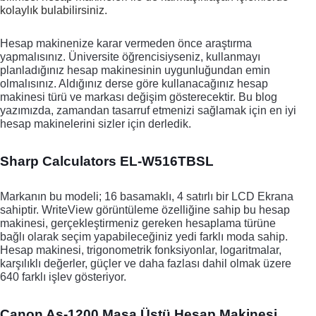
kolaylık bulabilirsiniz. 
Hesap makinenize karar vermeden önce araştırma 
yapmalısınız. Üniversite öğrencisiyseniz, kullanmayı 
planladığınız hesap makinesinin uygunluğundan emin 
olmalısınız. Aldığınız derse göre kullanacağınız hesap 
makinesi türü ve markası değişim gösterecektir. Bu blog 
yazımızda, zamandan tasarruf etmenizi sağlamak için en iyi 
hesap makinelerini sizler için derledik. 
Sharp Calculators EL-W516TBSL
Markanın bu modeli; 16 basamaklı, 4 satırlı bir LCD Ekrana 
sahiptir. WriteView görüntüleme özelliğine sahip bu hesap 
makinesi, gerçekleştirmeniz gereken hesaplama türüne 
bağlı olarak seçim yapabileceğiniz yedi farklı moda sahip. 
Hesap makinesi, trigonometrik fonksiyonlar, logaritmalar, 
karşılıklı değerler, güçler ve daha fazlası dahil olmak üzere 
640 farklı işlev gösteriyor. 
Canon As-1200 Masa Üstü Hesap Makinesi