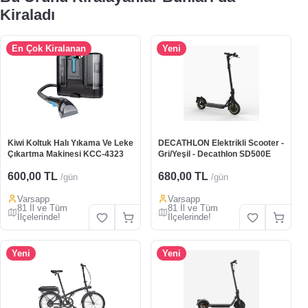
Kiraladı
En Çok Kiralanan
Yeni
Kiwi Koltuk Halı Yıkama Ve Leke
DECATHLON Elektrikli Scooter -
Çıkartma Makinesi KCC-4323
Gri/Yeşil - Decathlon SD500E
600,00 TL
680,00 TL
/gün
/gün
Varsapp
Varsapp
81 İl ve Tüm
81 İl ve Tüm
İlçelerinde!
İlçelerinde!
Yeni
Yeni