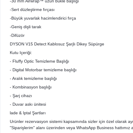
-30 mm Airwrap™ uzun bukle başlığı
-Sert düzleştirme fırçası
-Büyük yuvarlak hacimlendirici fırça
-Geniş dişli tarak
-Difüzör
DYSON V15 Detect Kablosuz Şarjlı Dikey Süpürge
Kutu Içeriği:
- Fluffy Optic Temizleme Başlığı
- Digital Motorbar temizleme başlığı
- Aralık temizleme başlığı
- Kombinasyon başlığı
- Şarj cihazı
- Duvar askı ünitesi
lade & Iptal Şartları
Urünler rezervasyon sistemi kapsamında sizler için özel olarak ayrıldı
"Siparişlerim" alanı üzerinden veya WhatsApp Business hattımız arac