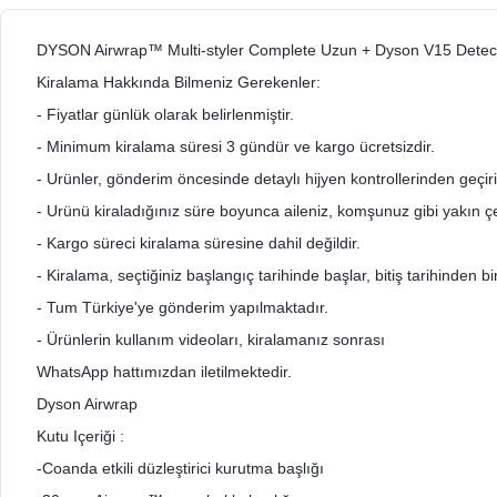
DYSON Airwrap™ Multi-styler Complete Uzun + Dyson V15 Detect
Kiralama Hakkında Bilmeniz Gerekenler:
- Fiyatlar günlük olarak belirlenmiştir.
- Minimum kiralama süresi 3 gündür ve kargo ücretsizdir.
- Urünler, gönderim öncesinde detaylı hijyen kontrollerinden geçir
- Urünü kiraladığınız süre boyunca aileniz, komşunuz gibi yakın çev
- Kargo süreci kiralama süresine dahil değildir.
- Kiralama, seçtiğiniz başlangıç tarihinde başlar, bitiş tarihinden 
- Tum Türkiye'ye gönderim yapılmaktadır.
- Ürünlerin kullanım videoları, kiralamanız sonrası
WhatsApp hattımızdan iletilmektedir.
Dyson Airwrap
Kutu Içeriği :
-Coanda etkili düzleştirici kurutma başlığı