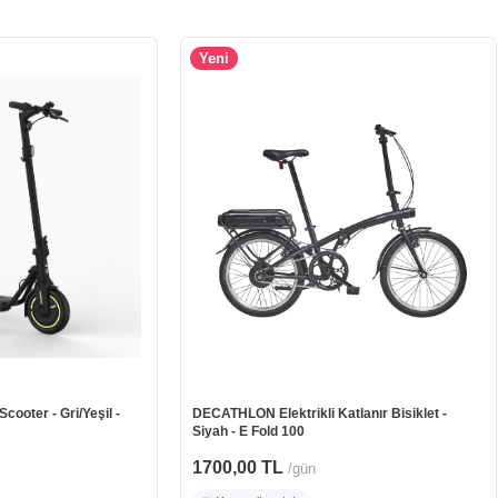
Yeni
ooter - Gri/Yeşil -
DECATHLON Elektrikli Katlanır Bisiklet -
Siyah - E Fold 100
1700,00 TL
/gün