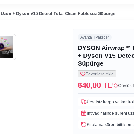
 Uzun + Dyson V15 Detect Total Clean Kablosuz Süpürge
Avantajlı Paketler
DYSON Airwrap™ M
+ Dyson V15 Detec
Süpürge
Favorilere ekle
640,00 TL
Günlük 
Ücretsiz kargo ve kontrol
İhtiyaç halinde süreni uz
Kiralama süren bittikten 