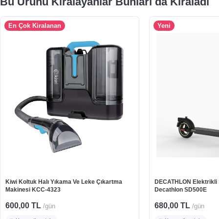
Bu Ürünü Kiralayanlar Bunları da Kiraladı
En Çok Kiralanan
Yeni
Kiwi Koltuk Halı Yıkama Ve Leke Çıkartma
DECATHLON Elektrikli Sc
Makinesi KCC-4323
Decathlon SD500E
600,00 TL
680,00 TL
/gün
/gün