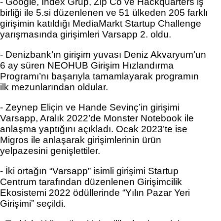
- Google, İndex Grup, Zip Co ve Hackquarters iş 
birliği ile 5.si düzenlenen ve 51 ülkeden 205 farklı 
girişimin katıldığı MediaMarkt Startup Challenge 
yarışmasında girişimleri Varsapp 2. oldu. 
- Denizbank’ın girişim yuvası Deniz Akvaryum’un 
6 ay süren NEOHUB Girişim Hızlandırma 
Programı’nı başarıyla tamamlayarak programın 
ilk mezunlarından oldular. 
- Zeynep Eliçin
 ve 
Hande Sevinç
’in girişimi 
Varsapp, Aralık 2022’de Monster Notebook ile 
anlaşma yaptığını açıkladı. Ocak 2023’te ise 
Migros ile anlaşarak girişimlerinin ürün 
yelpazesini genişlettiler. 
- İki ortağın “Varsapp” isimli girişimi Startup 
Centrum tarafından düzenlenen Girişimcilik 
Ekosistemi 2022 ödüllerinde “Yılın Pazar Yeri 
Girişimi” seçildi. 