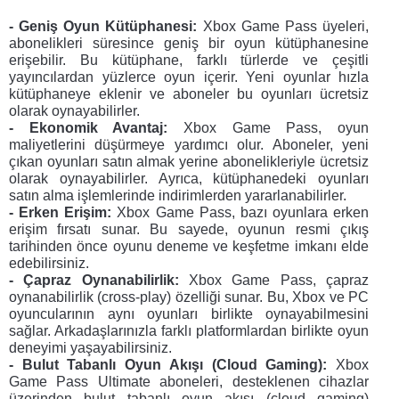
- Geniş Oyun Kütüphanesi:
 Xbox Game Pass üyeleri, 
abonelikleri süresince geniş bir oyun kütüphanesine 
erişebilir. Bu kütüphane, farklı türlerde ve çeşitli 
yayıncılardan yüzlerce oyun içerir. Yeni oyunlar hızla 
kütüphaneye eklenir ve aboneler bu oyunları ücretsiz 
olarak oynayabilirler.
- Ekonomik Avantaj: 
Xbox Game Pass, oyun 
maliyetlerini düşürmeye yardımcı olur. Aboneler, yeni 
çıkan oyunları satın almak yerine abonelikleriyle ücretsiz 
olarak oynayabilirler. Ayrıca, kütüphanedeki oyunları 
satın alma işlemlerinde indirimlerden yararlanabilirler.
- Erken Erişim: 
Xbox Game Pass, bazı oyunlara erken 
erişim fırsatı sunar. Bu sayede, oyunun resmi çıkış 
tarihinden önce oyunu deneme ve keşfetme imkanı elde 
edebilirsiniz.
- Çapraz Oynanabilirlik: 
Xbox Game Pass, çapraz 
oynanabilirlik (cross-play) özelliği sunar. Bu, Xbox ve PC 
oyuncularının aynı oyunları birlikte oynayabilmesini 
sağlar. Arkadaşlarınızla farklı platformlardan birlikte oyun 
deneyimi yaşayabilirsiniz.
- Bulut Tabanlı Oyun Akışı (Cloud Gaming): 
Xbox 
Game Pass Ultimate aboneleri, desteklenen cihazlar 
üzerinden bulut tabanlı oyun akışı (cloud gaming) 