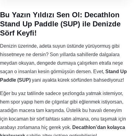
Bu Yazın Yıldızı Sen Ol: Decathlon
Stand Up Paddle (SUP) ile Denizde
Sörf Keyfi!
Denizin üzerinde, adeta suyun üstünde yürüyormuş gibi
hissetmeye ne dersin? Son yıllarda sahillerde dalgalara
meydan okuyan, dengede durmaya çalışırken etrafa neşe
saçan o insanları kesin görmüşsün dersen. Evet,
Stand Up
Paddle (SUP)
yani ayakta kürek sörfünden bahsediyoruz!
Eğer bu yaz tatilinde sadece şezlongda yatmak istemiyor,
hem spor yapıp hem de çılgınlar gibi eğlenmek istiyorsan,
aradığın macera tam karşında. Üstelik bu havalı deneyim
için kocaman bir sörf tahtası satın almana, onu taşımak için
arabayı zorlamana hiç gerek yok.
Decathlon’dan kolayca
kiralayarak
sahilin altını üstüne getirebilirsin!