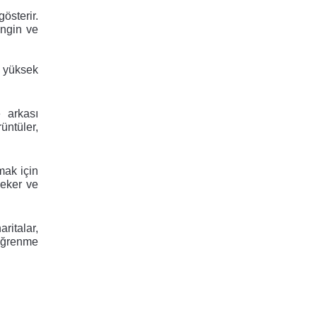
sterir. 
ngin ve 
 yüksek 
 arkası 
üntüler, 
ak için 
eker ve 
ritalar, 
öğrenme 