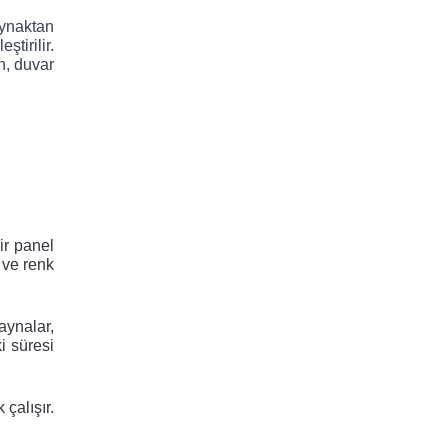
ynaktan 
irilir. 
, duvar 
r panel 
ve renk 
ynalar, 
 süresi 
çalışır. 