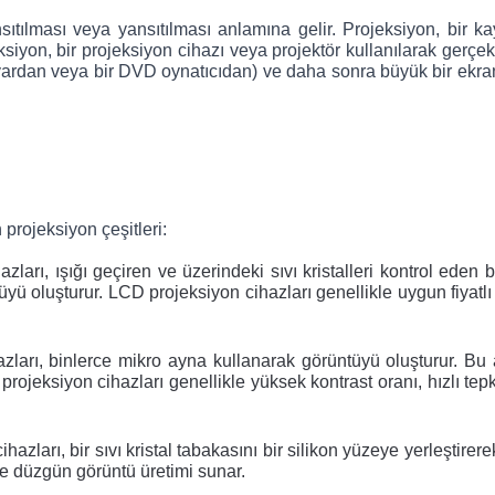
ıtılması veya yansıtılması anlamına gelir. Projeksiyon, bir ka
iyon, bir projeksiyon cihazı veya projektör kullanılarak gerçekleşt
isayardan veya bir DVD oynatıcıdan) ve daha sonra büyük bir ekran
n projeksiyon çeşitleri:
ları, ışığı geçiren ve üzerindeki sıvı kristalleri kontrol eden bi
tüyü oluşturur. LCD projeksiyon cihazları genellikle uygun fiyatlı 
azları, binlerce mikro ayna kullanarak görüntüyü oluşturur. Bu a
ojeksiyon cihazları genellikle yüksek kontrast oranı, hızlı tepki
azları, bir sıvı kristal tabakasını bir silikon yüzeye yerleştirerek 
ve düzgün görüntü üretimi sunar.