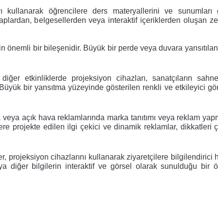
rı kullanarak öğrencilere ders materyallerini ve sunumları gö
taplardan, belgesellerden veya interaktif içeriklerden oluşan ze
in önemli bir bileşenidir. Büyük bir perde veya duvara yansıtılan
 
e diğer etkinliklerde projeksiyon cihazları, sanatçıların sahne
. Büyük bir yansıtma yüzeyinde gösterilen renkli ve etkileyici gör
da veya açık hava reklamlarında marka tanıtımı veya reklam yapm
re projekte edilen ilgi çekici ve dinamik reklamlar, dikkatleri ç
r, projeksiyon cihazlarını kullanarak ziyaretçilere bilgilendirici ha
a diğer bilgilerin interaktif ve görsel olarak sunulduğu bir 