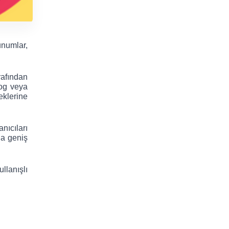
numlar, 
afından 
og veya 
klerine 
ıcıları 
a geniş 
lanışlı 