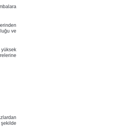
mbalara 
erinden 
luğu ve 
 yüksek 
elerine 
zlardan 
şekilde 