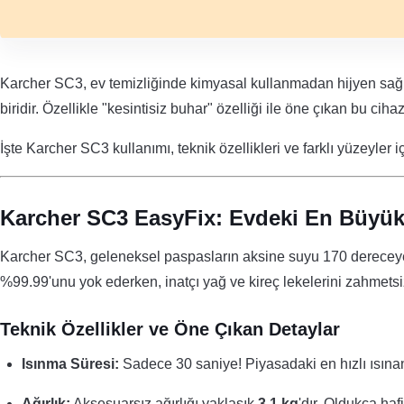
Karcher SC3, ev temizliğinde kimyasal kullanmadan hijyen sağla
biridir. Özellikle "kesintisiz buhar" özelliği ile öne çıkan bu cihaz
İşte Karcher SC3 kullanımı, teknik özellikleri ve farklı yüzeyler 
Karcher SC3 EasyFix: Evdeki En Büyük
Karcher SC3, geleneksel paspasların aksine suyu 170 dereceye k
%99.99'unu yok ederken, inatçı yağ ve kireç lekelerini zahmetsi
Teknik Özellikler ve Öne Çıkan Detaylar
Isınma Süresi:
Sadece 30 saniye! Piyasadaki en hızlı ısınan 
Ağırlık:
Aksesuarsız ağırlığı yaklaşık
3.1 kg
'dır. Oldukça haf