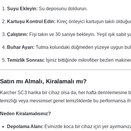
Suyu Ekleyin:
Su deposunu doldurun.
Kartuşu Kontrol Edin:
Kireç önleyici kartuşun takılı olduğ
Çalıştırın:
Fişi takın ve 30 saniye bekleyin. Yeşil ışık sabit y
Buhar Ayarı:
Tutma kolundaki düğmeden yüzeye uygun buhar
Temizlik Sonrası:
İşiniz bittiğinde mikrofiber bezleri makin
Satın mı Almalı, Kiralamalı mı?
Karcher SC3 harika bir cihaz olsa da, her hafta derinlemesine bu
temizliği veya mevsimsel genel temizliklerde bu performansa iht
Neden Kiralamalısınız?
Depolama Alanı:
Evinizde koca bir cihaz için yer ayırmanı