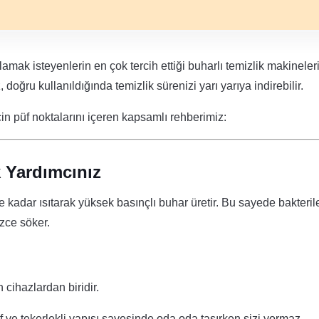
mak isteyenlerin en çok tercih ettiği buharlı temizlik makinele
, doğru kullanıldığında temizlik sürenizi yarı yarıya indirebilir.
için püf noktalarını içeren kapsamlı rehberimiz:
 Yardımcınız
adar ısıtarak yüksek basınçlı buhar üretir. Bu sayede bakteril
zce söker.
cihazlardan biridir.
if ve tekerlekli yapısı sayesinde oda oda taşırken sizi yormaz.