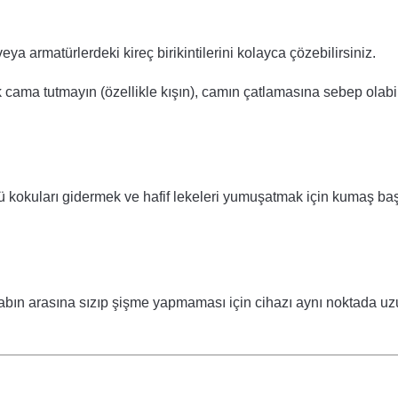
ya armatürlerdeki kireç birikintilerini kolayca çözebilirsiniz.
ama tutmayın (özellikle kışın), camın çatlamasına sebep olabil
 kokuları gidermek ve hafif lekeleri yumuşatmak için kumaş baş
hşabın arasına sızıp şişme yapmaması için cihazı aynı noktada u