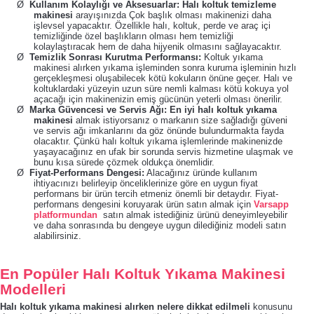
Ø
Kullanım Kolaylığı ve Aksesuarlar: Halı koltuk temizleme
makinesi
arayışınızda Çok başlık olması makinenizi daha
işlevsel yapacaktır. Özellikle halı, koltuk, perde ve araç içi
temizliğinde özel başlıkların olması hem temizliği
kolaylaştıracak hem de daha hijyenik olmasını sağlayacaktır.
Ø
Temizlik Sonrası Kurutma Performansı:
Koltuk yıkama
makinesi alırken yıkama işleminden sonra kuruma işleminin hızlı
gerçekleşmesi oluşabilecek kötü kokuların önüne geçer. Halı ve
koltuklardaki yüzeyin uzun süre nemli kalması kötü kokuya yol
açacağı için makinenizin emiş gücünün yeterli olması önerilir.
Ø
Marka Güvencesi ve Servis Ağı:
En iyi halı koltuk yıkama
makinesi
almak istiyorsanız o markanın size sağladığı güveni
ve servis ağı imkanlarını da göz önünde bulundurmakta fayda
olacaktır. Çünkü halı koltuk yıkama işlemlerinde makinenizde
yaşayacağınız en ufak bir sorunda servis hizmetine ulaşmak ve
bunu kısa sürede çözmek oldukça önemlidir.
Ø
Fiyat-Performans Dengesi:
Alacağınız üründe kullanım
ihtiyacınızı belirleyip önceliklerinize göre en uygun fiyat
performans bir ürün tercih etmeniz önemli bir detaydır. Fiyat-
performans dengesini koruyarak ürün satın almak için
Varsapp
platformundan
satın almak istediğiniz ürünü deneyimleyebilir
ve daha sonrasında bu dengeye uygun dilediğiniz modeli satın
alabilirsiniz.
En Popüler Halı Koltuk Yıkama Makinesi
Modelleri
Halı koltuk yıkama makinesi alırken nelere dikkat edilmeli
konusunu