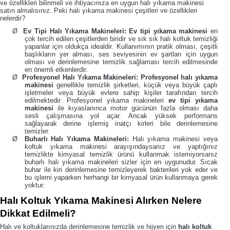
ve özellikleri bilinmeli ve ihtiyacınıza en uygun halı yıkama makinesi
satın almalısınız. Peki halı yıkama makinesi çeşitleri ve özellikleri
nelerdir?
Ø
Ev Tipi Halı Yıkama Makineleri: Ev tipi yıkama makinesi
en
çok tercih edilen çeşitlerden biridir ve sık sık halı koltuk temizliği
yapanlar için oldukça idealdir. Kullanımının pratik olması, çeşitli
başlıkların yer alması, ses seviyesinin ev şartları için uygun
olması ve derinlemesine temizlik sağlaması tercih edilmesinde
en önemli etkenlerdir.
Ø
Profesyonel Halı Yıkama Makineleri: Profesyonel halı yıkama
makinesi
genellikle temizlik şirketleri, küçük veya büyük çaplı
işletmeler veya büyük evlere sahip kişiler tarafından tercih
edilmektedir. Profesyonel yıkama makineleri
ev tipi yıkama
makinesi
ile kıyaslanınca motor gücünün fazla olması daha
sesli çalışmasına yol açar. Ancak yüksek performans
sağlayarak derine işlemiş inatçı kirleri bile derinlemesine
temizler.
Ø
Buharlı Halı Yıkama Makineleri:
Halı yıkama makinesi veya
koltuk yıkama makinesi arayışındaysanız ve yaptığınız
temizlikte kimyasal temizlik ürünü kullanmak istemiyorsanız
buharlı halı yıkama makineleri sizler için en uygunudur. Sıcak
buhar ile kiri derinlemesine temizleyerek bakterileri yok eder ve
bu işlemi yaparken herhangi bir kimyasal ürün kullanmaya gerek
yoktur.
Halı Koltuk Yıkama Makinesi Alırken Nelere
Dikkat Edilmeli?
Halı ve koltuklarınızda derinlemesine temizlik ve hijyen için
halı koltuk