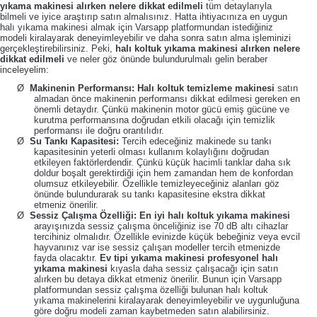
yıkama makinesi alırken nelere dikkat edilmeli
tüm detaylarıyla
bilmeli ve iyice araştırıp satın almalısınız. Hatta ihtiyacınıza en uygun
halı yıkama makinesi almak için Varsapp platformundan istediğiniz
modeli kiralayarak deneyimleyebilir ve daha sonra satın alma işleminizi
gerçekleştirebilirsiniz. Peki,
halı koltuk yıkama makinesi alırken nelere
dikkat edilmeli
ve neler göz önünde bulundurulmalı gelin beraber
inceleyelim:
Ø
Makinenin Performansı:
Halı koltuk temizleme makinesi
satın
almadan önce makinenin performansı dikkat edilmesi gereken en
önemli detaydır. Çünkü makinenin motor gücü emiş gücüne ve
kurutma performansına doğrudan etkili olacağı için temizlik
performansı ile doğru orantılıdır.
Ø
Su Tankı Kapasitesi:
Tercih edeceğiniz makinede su tankı
kapasitesinin yeterli olması kullanım kolaylığını doğrudan
etkileyen faktörlerdendir. Çünkü küçük hacimli tanklar daha sık
doldur boşalt gerektirdiği için hem zamandan hem de konfordan
olumsuz etkileyebilir. Özellikle temizleyeceğiniz alanları göz
önünde bulundurarak su tankı kapasitesine ekstra dikkat
etmeniz önerilir.
Ø
Sessiz Çalışma Özelliği:
En iyi halı koltuk yıkama makinesi
arayışınızda sessiz çalışma önceliğiniz ise 70 dB altı cihazlar
tercihiniz olmalıdır. Özellikle evinizde küçük bebeğiniz veya evcil
hayvanınız var ise sessiz çalışan modeller tercih etmenizde
fayda olacaktır.
Ev tipi yıkama makinesi
profesyonel halı
yıkama makinesi
kıyasla daha sessiz çalışacağı için satın
alırken bu detaya dikkat etmeniz önerilir. Bunun için Varsapp
platformundan sessiz çalışma özelliği bulunan halı koltuk
yıkama makinelerini kiralayarak deneyimleyebilir ve uygunluğuna
göre doğru modeli zaman kaybetmeden satın alabilirsiniz.