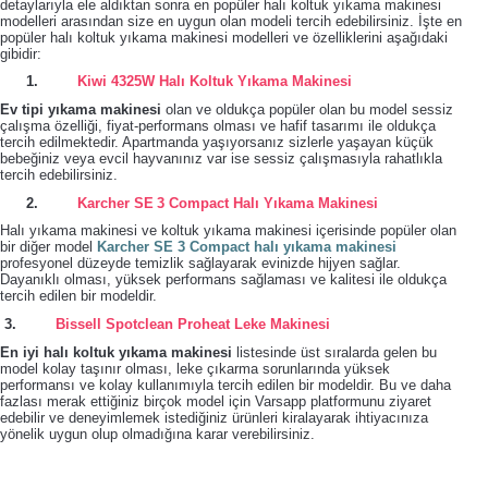
detaylarıyla ele aldıktan sonra en popüler halı koltuk yıkama makinesi
modelleri arasından size en uygun olan modeli tercih edebilirsiniz. İşte en
popüler halı koltuk yıkama makinesi modelleri ve özelliklerini aşağıdaki
gibidir:
1.
Kiwi 4325W Halı Koltuk Yıkama Makinesi
Ev tipi yıkama makinesi
olan ve oldukça popüler olan bu model sessiz
çalışma özelliği, fiyat-performans olması ve hafif tasarımı ile oldukça
tercih edilmektedir. Apartmanda yaşıyorsanız sizlerle yaşayan küçük
bebeğiniz veya evcil hayvanınız var ise sessiz çalışmasıyla rahatlıkla
tercih edebilirsiniz.
2.
Karcher SE 3 Compact Halı Yıkama Makinesi
Halı yıkama makinesi ve koltuk yıkama makinesi içerisinde popüler olan
bir diğer model
Karcher SE 3 Compact halı yıkama makinesi
profesyonel düzeyde temizlik sağlayarak evinizde hijyen sağlar.
Dayanıklı olması, yüksek performans sağlaması ve kalitesi ile oldukça
tercih edilen bir modeldir.
3.
Bissell Spotclean Proheat Leke Makinesi
En iyi halı koltuk yıkama makinesi
listesinde üst sıralarda gelen bu
model kolay taşınır olması, leke çıkarma sorunlarında yüksek
performansı ve kolay kullanımıyla tercih edilen bir modeldir. Bu ve daha
fazlası merak ettiğiniz birçok model için Varsapp platformunu ziyaret
edebilir ve deneyimlemek istediğiniz ürünleri kiralayarak ihtiyacınıza
yönelik uygun olup olmadığına karar verebilirsiniz.