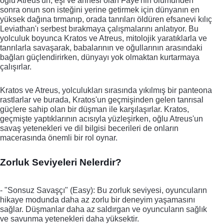
oğlu Atreus'un, eşi ve annesi olan Faye'nin ölümünden 
sonra onun son isteğini yerine getirmek için dünyanın en 
yüksek dağına tırmanıp, orada tanrıları öldüren efsanevi kılıç 
Leviathan'ı serbest bırakmaya çalışmalarını anlatıyor. Bu 
yolculuk boyunca Kratos ve Atreus, mitolojik yaratıklarla ve 
tanrılarla savaşarak, babalarının ve oğullarının arasındaki 
bağları güçlendirirken, dünyayı yok olmaktan kurtarmaya 
çalışırlar. 
Kratos ve Atreus, yolculukları sırasında yıkılmış bir panteona 
rastlarlar ve burada, Kratos'un geçmişinden gelen tanrısal 
güçlere sahip olan bir düşman ile karşılaşırlar. Kratos, 
geçmişte yaptıklarının acısıyla yüzleşirken, oğlu Atreus'un 
savaş yetenekleri ve dil bilgisi becerileri de onların 
macerasında önemli bir rol oynar.
Zorluk Seviyeleri Nelerdir?
- "Sonsuz Savaşçı" (Easy): Bu zorluk seviyesi, oyuncuların 
hikaye modunda daha az zorlu bir deneyim yaşamasını 
sağlar. Düşmanlar daha az saldırgan ve oyuncuların sağlık 
ve savunma yetenekleri daha yüksektir.