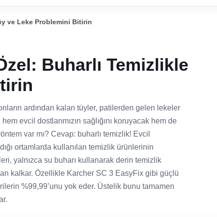
üy ve Leke Problemini Bitirin
zel: Buharlı Temizlikle
irin
nların ardından kalan tüyler, patilerden gelen lekeler
ki hem evcil dostlarımızın sağlığını koruyacak hem de
öntem var mı? Cevap: buharlı temizlik! Evcil
ğı ortamlarda kullanılan temizlik ürünlerinin
ri, yalnızca su buharı kullanarak derin temizlik
dan kalkar. Özellikle Karcher SC 3 EasyFix gibi güçlü
terilerin %99,99’unu yok eder. Üstelik bunu tamamen
ar.