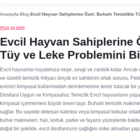
Anasayfa
-
Blog
-
Evcil Hayvan Sahiplerine Özel: Buharlı Temizlikle T
22.10.2025
Evcil Hayvan Sahiplerine Ö
Tüy ve Leke Problemini Bit
Evcil hayvanlar hayatımıza neşe, sevgi ve canlılık katar. Ancak o
ve sürekli temizlik ihtiyacı birçok ev sahibinin ortak sorunu. Pe
evimizi kimyasal kullanmadan derinlemesine temiz tutacak bir y
Dostlara Uygun ve Kimyasalsız Temizlik Evcil hayvanların yaşadı
kimyasal içermemesi büyük önem taşır. Buharlı temizlik makinele
sağlar. Bu sayede deterjan kalıntısı veya kimyasal kokular orta
buhar makineleri, halı, koltuk, parke ve fayans yüzeylerde bak
doğal bir şekilde, evcil dostlarınızın sağlığını riske atmadan yap