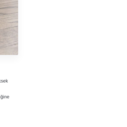
ksek
iğine