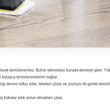
olarak temizlenemez. Buhar teknolojisi burada devreye girer. Yü
e kolayca temizlenmelerini sağlar.
lığı derine nüfuz eder, lekeleri çözer ve yüzeyin ilk günkü temizl
ş kokular artık sorun olmaktan çıkar.