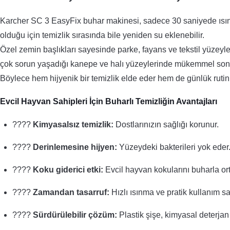
Karcher SC 3 EasyFix buhar makinesi, sadece 30 saniyede ısınma 
olduğu için temizlik sırasında bile yeniden su eklenebilir.
Özel zemin başlıkları sayesinde parke, fayans ve tekstil yüzey
çok sorun yaşadığı kanepe ve halı yüzeylerinde mükemmel sonu
Böylece hem hijyenik bir temizlik elde eder hem de günlük rutinin
Evcil Hayvan Sahipleri İçin Buharlı Temizliğin Avantajları
????
Kimyasalsız temizlik:
Dostlarınızın sağlığı korunur.
????
Derinlemesine hijyen:
Yüzeydeki bakterileri yok eder
????️
Koku giderici etki:
Evcil hayvan kokularını buharla ort
????
Zamandan tasarruf:
Hızlı ısınma ve pratik kullanım sa
????
Sürdürülebilir çözüm:
Plastik şişe, kimyasal deterjan