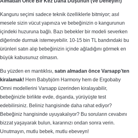
Almadan Önce Bir Kez Daha Düşünün (Ve Deneyin!)
Kanguru seçimi sadece teknik özelliklerle bitmiyor; asıl
mesele sizin vücut yapınıza ve bebeğinizin o kangurunun
içindeki huzuruna bağlı. Bazı bebekler bir modeli severken
diğerinde durmak istemeyebilir. 10-15 bin TL bandındaki bu
ürünleri satın alıp bebeğinizin içinde ağladığını görmek en
büyük kabusunuz olmasın.
Bu yüzden en mantıklısı,
satın almadan önce Varsapp’ten
kiralamak!
Hem Babybjörn Harmony hem de Ergobaby
Omni modellerini Varsapp üzerinden kiralayabilir,
bebeğinizle birlikte evde, dışarıda, yürüyüşte test
edebilirsiniz. Beliniz hangisinde daha rahat ediyor?
Bebeğiniz hangisinde uyuyakalıyor? Bu soruların cevabını
bizzat yaşayarak bulun, kararınızı ondan sonra verin.
Unutmayın, mutlu bebek, mutlu ebeveyn!