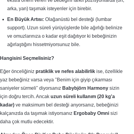
ekstra önem veren ve bebeğini farklı pozisyonlarda (ön,
arka, yan) taşımak isteyenler için birebir.
En Büyük Artısı:
Olağanüstü bel desteği (lumbar
support). Uzun süreli yürüyüşlerde bile ağırlığı belinize
ve omuzlarınıza o kadar eşit dağıtıyor ki bebeğinizin
ağırlaştığını hissetmiyorsunuz bile.
Hangisini Seçmelisiniz?
Eğer önceliğiniz
pratiklik ve nefes alabilirlik
ise, özellikle
yaz bebeğiniz varsa veya "Benim için giyip çıkarması
saniyeler sürmeli" diyorsanız
Babybjörn Harmony
sizin
için doğru tercih. Ancak
uzun süreli kullanım (20 kg'a
kadar)
ve maksimum bel desteği arıyorsanız, bebeğinizi
kalçanızda da taşımak istiyorsanız
Ergobaby Omni
sizi
daha çok mutlu edecektir.