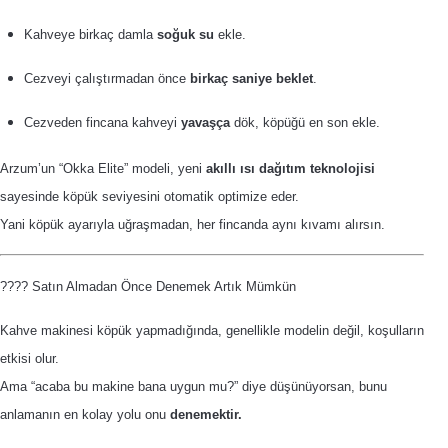
Kahveye birkaç damla
soğuk su
ekle.
Cezveyi çalıştırmadan önce
birkaç saniye beklet
.
Cezveden fincana kahveyi
yavaşça
dök, köpüğü en son ekle.
Arzum’un “Okka Elite” modeli, yeni
akıllı ısı dağıtım teknolojisi
sayesinde köpük seviyesini otomatik optimize eder.
Yani köpük ayarıyla uğraşmadan, her fincanda aynı kıvamı alırsın.
???? Satın Almadan Önce Denemek Artık Mümkün
Kahve makinesi köpük yapmadığında, genellikle modelin değil, koşulların
etkisi olur.
Ama “acaba bu makine bana uygun mu?” diye düşünüyorsan, bunu
anlamanın en kolay yolu onu
denemektir.