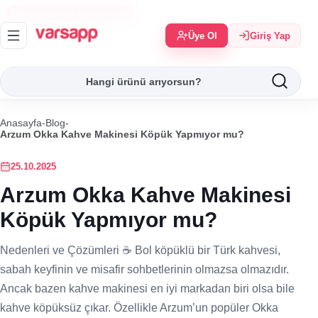
Eşya Kiralama Uygulaması
Üye Ol
Giriş Yap
Anasayfa
-
Blog
-
Arzum Okka Kahve Makinesi Köpük Yapmıyor mu?
25.10.2025
Arzum Okka Kahve Makinesi
Köpük Yapmıyor mu?
Nedenleri ve Çözümleri ☕️ Bol köpüklü bir Türk kahvesi,
sabah keyfinin ve misafir sohbetlerinin olmazsa olmazıdır.
Ancak bazen kahve makinesi en iyi markadan biri olsa bile
kahve köpüksüz çıkar. Özellikle Arzum’un popüler Okka