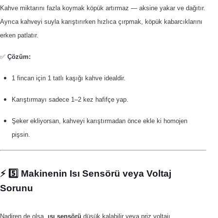
Kahve miktarını fazla koymak köpük artırmaz — aksine yakar ve dağıtır.
Ayrıca kahveyi suyla karıştırırken hızlıca çırpmak, köpük kabarcıklarını
erken patlatır.
✅
Çözüm:
1 fincan için 1 tatlı kaşığı kahve idealdir.
Karıştırmayı sadece 1–2 kez hafifçe yap.
Şeker ekliyorsan, kahveyi karıştırmadan önce ekle ki homojen
pişsin.
⚡️ 5️⃣ Makinenin Isı Sensörü veya Voltaj
Sorunu
Nadiren de olsa,
ısı sensörü
düşük kalabilir veya priz voltajı