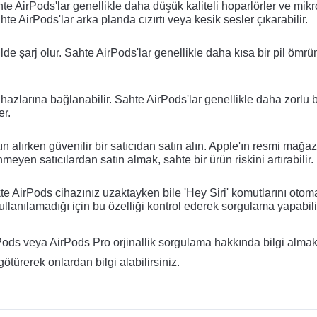
hte AirPods'lar genellikle daha düşük kaliteli hoparlörler ve mikro
hte AirPods'lar arka planda cızırtı veya kesik sesler çıkarabilir.
ilde şarj olur. Sahte AirPods'lar genellikle daha kısa bir pil ömrün
azlarına bağlanabilir. Sahte AirPods'lar genellikle daha zorlu bi
er.
ın alırken güvenilir bir satıcıdan satın alın. Apple'ın resmi mağaza
inmeyen satıcılardan satın almak, sahte bir ürün riskini artırabilir.
ikte AirPods cihazınız uzaktayken bile 'Hey Siri' komutlarını otoma
ullanılamadığı için bu özelliği kontrol ederek sorgulama yapabili
rPods veya AirPods Pro orjinallik sorgulama hakkında bilgi almak
götürerek onlardan bilgi alabilirsiniz. 