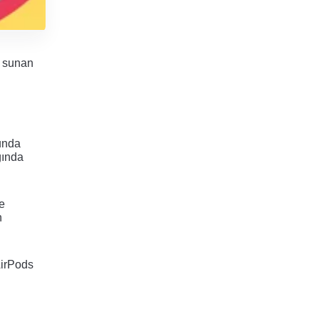
 sunan 
unda 
ında 
e 
 
irPods 