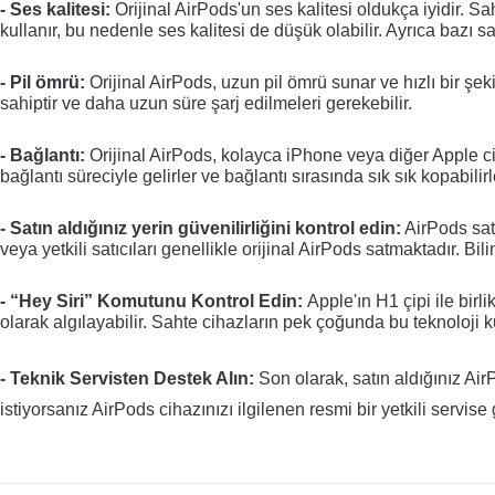
- Ses kalitesi
:
 Orijinal AirPods'un ses kalitesi oldukça iyidir. Sa
kullanır, bu nedenle ses kalitesi de düşük olabilir. Ayrıca bazı sa
- Pil ömrü
:
 Orijinal AirPods, uzun pil ömrü sunar ve hızlı bir şek
sahiptir ve daha uzun süre şarj edilmeleri gerekebilir.
- Bağlantı
:
 Orijinal AirPods, kolayca iPhone veya diğer Apple cih
bağlantı süreciyle gelirler ve bağlantı sırasında sık sık kopabilirl
- Satın aldığınız yerin güvenilirliğini kontrol edin
:
 AirPods sat
veya yetkili satıcıları genellikle orijinal AirPods satmaktadır. Bil
- “Hey Siri” Komutunu Kontrol Edin
: 
Apple'ın H1 çipi ile birl
olarak algılayabilir. Sahte cihazların pek çoğunda bu teknoloji k
- Teknik Servisten Destek Alın
:
 Son olarak, satın aldığınız Ai
istiyorsanız AirPods cihazınızı ilgilenen resmi bir yetkili servise 