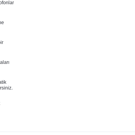
fonlar 
e 
r 
ları 
tik 
rsiniz.
 