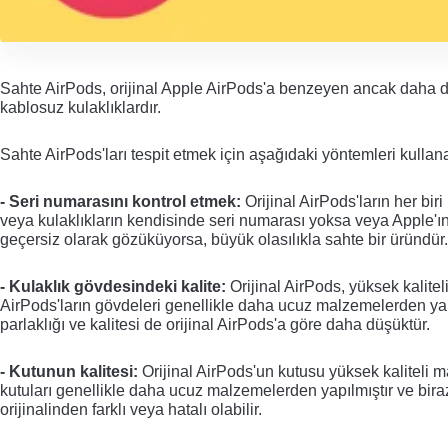
Sahte AirPods, orijinal Apple AirPods'a benzeyen ancak daha düş
kablosuz kulaklıklardır. 
Sahte AirPods'ları tespit etmek için aşağıdaki yöntemleri kullanab
- Seri numarasını kontrol etmek
:
 Orijinal AirPods'ların her bi
veya kulaklıkların kendisinde seri numarası yoksa veya Apple'ın
geçersiz olarak gözüküyorsa, büyük olasılıkla sahte bir üründür.
- Kulaklık gövdesindeki kalite
:
 Orijinal AirPods, yüksek kalit
AirPods'ların gövdeleri genellikle daha ucuz malzemelerden yapı
parlaklığı ve kalitesi de orijinal AirPods'a göre daha düşüktür.
- Kutunun kalitesi
:
 Orijinal AirPods'un kutusu yüksek kaliteli
kutuları genellikle daha ucuz malzemelerden yapılmıştır ve biraz 
orijinalinden farklı veya hatalı olabilir.