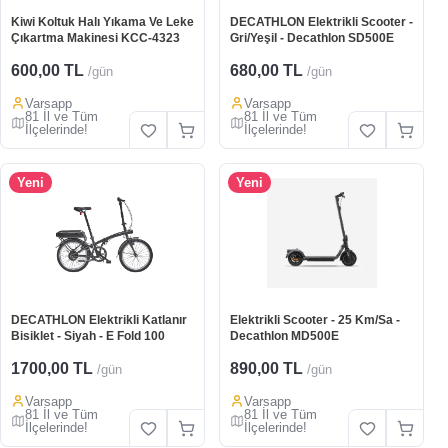
Kiwi Koltuk Halı Yıkama Ve Leke
DECATHLON Elektrikli Scooter -
Çıkartma Makinesi KCC-4323
Gri/Yeşil - Decathlon SD500E
600,00 TL
680,00 TL
/gün
/gün
Varsapp
Varsapp
81 İl ve Tüm
81 İl ve Tüm
İlçelerinde!
İlçelerinde!
Yeni
Yeni
DECATHLON Elektrikli Katlanır
Elektrikli Scooter - 25 Km/Sa -
Bisiklet - Siyah - E Fold 100
Decathlon MD500E
1700,00 TL
890,00 TL
/gün
/gün
Varsapp
Varsapp
81 İl ve Tüm
81 İl ve Tüm
İlçelerinde!
İlçelerinde!