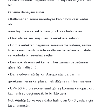
• Enfes mekanik bağlantı tasarımı sayesinde çok kolay
bir
katlama deneyimi sunar
• Katlamadan sonra neredeyse kabin boy valiz kadar
olan
ürün taşıması ve saklamayı çok kolay hale getirir.
• Ozel olarak seçilmiş 6 inç tekerleklere sahiptir.
• Dört tekerlekten bağımsız sönümleme sistemi, zemin
titremesini önemli ölçüde azaltır ve bebeğiniz için stabil
ve konforlu bir seyahat sağlar
• Beş noktalı emniyet kemeri, her zaman bebeğinizin
güvenliğini düşünür.
• Daha güvenli sürüş için Avrupa standartlarının
gereksinimlerini karşılayan tek düğmeli çift fren sistemi
• UPF 50 + profesyonel sınıf güneş koruma kanopisi, çift
katmanlı su geçirmezlik ile birlikte gelir
Not: Ağırlığı 15 kg veya daha hafif olan O - 3 yaşları için
tasarlanmıştır.